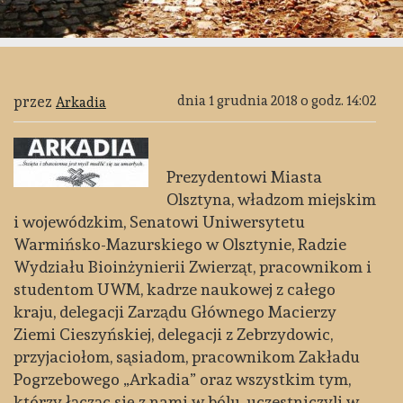
przez
dnia
1 grudnia 2018 o godz. 14:02
Arkadia
Prezydentowi Miasta
Olsztyna, władzom miejskim
i wojewódzkim, Senatowi Uniwersytetu
Warmińsko-Mazurskiego w Olsztynie, Radzie
Wydziału Bioinżynierii Zwierząt, pracownikom i
studentom UWM, kadrze naukowej z całego
kraju, delegacji Zarządu Głównego Macierzy
Ziemi Cieszyńskiej, delegacji z Zebrzydowic,
przyjaciołom, sąsiadom, pracownikom Zakładu
Pogrzebowego „Arkadia” oraz wszystkim tym,
którzy łącząc się z nami w bólu, uczestniczyli w